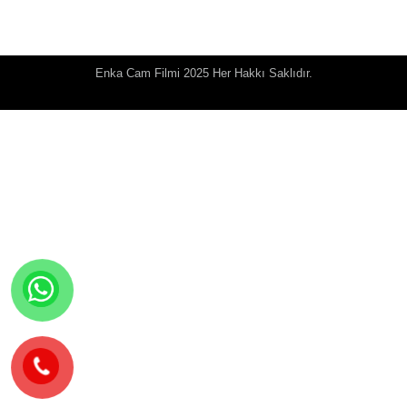
on
on
Facebook
X
Enka
Cam Filmi
2025 Her Hakkı Saklıdır.