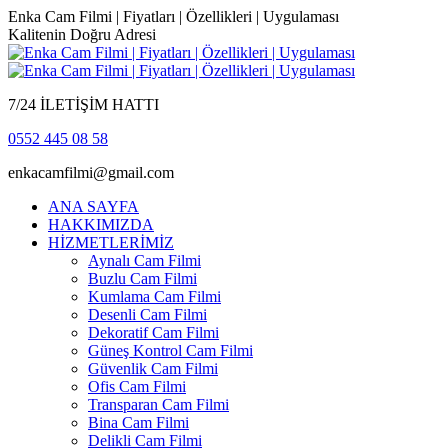
Skip
Enka Cam Filmi | Fiyatları | Özellikleri | Uygulaması
to
Kalitenin Doğru Adresi
content
7/24 İLETİŞİM HATTI
0552 445 08 58
enkacamfilmi@gmail.com
ANA SAYFA
HAKKIMIZDA
HİZMETLERİMİZ
Aynalı Cam Filmi
Buzlu Cam Filmi
Kumlama Cam Filmi
Desenli Cam Filmi
Dekoratif Cam Filmi
Güneş Kontrol Cam Filmi
Güvenlik Cam Filmi
Ofis Cam Filmi
Transparan Cam Filmi
Bina Cam Filmi
Delikli Cam Filmi