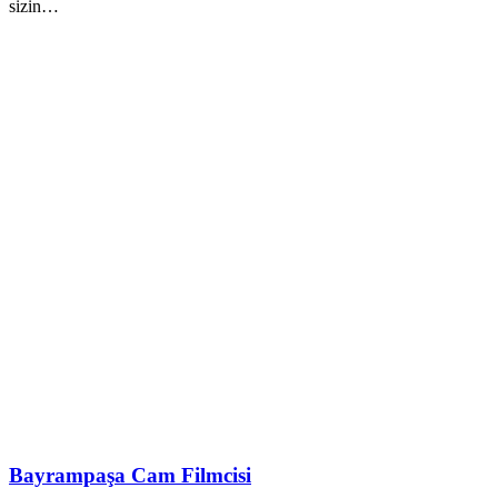
sizin…
Bayrampaşa Cam Filmcisi