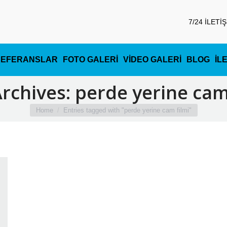
7/24 İLETİ
REFERANSLAR
FOTO GALERİ
VİDEO GALERİ
BLOG
İL
Archives:
perde yerine cam
You are here:
Home
Entries tagged with "perde yerine cam filmi"