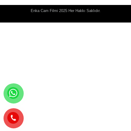
Facebook
X
Enka
Cam Filmi
2025 Her Hakkı Saklıdır.