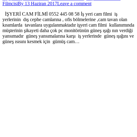
Filmcisi
By
13 Haziran 2017
Leave a comment
İŞYERİ CAM FİLMİ 0552 445 08 58 İş yeri cam filmi iş
yerlerinin dış cephe camlarına , ofis bölmelerine ,cam tavan olan
kısımlarda tavanlara uygulanmaktadır işyeri cam filmi kullanımında
müşterinin şikayeti daha çok pc monitörünün güneş ışığı nın verdiği
yansımadır güneş yansımalarına karşı iş yerlerinde güneş ışığını ve
güneş ısısını kesmek için gümüş cam…