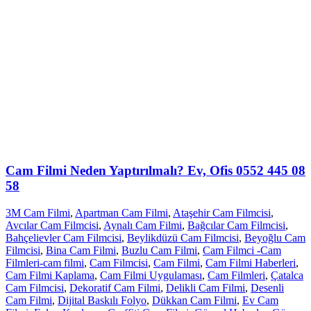
Cam Filmi Neden Yaptırılmalı? Ev, Ofis 0552 445 08
58
3M Cam Filmi
,
Apartman Cam Filmi
,
Ataşehir Cam Filmcisi
,
Avcılar Cam Filmcisi
,
Aynalı Cam Filmi
,
Bağcılar Cam Filmcisi
,
Bahçelievler Cam Filmcisi
,
Beylikdüzü Cam Filmcisi
,
Beyoğlu Cam
Filmcisi
,
Bina Cam Filmi
,
Buzlu Cam Filmi
,
Cam Filmci -Cam
Filmleri-cam filmi
,
Cam Filmcisi
,
Cam Filmi
,
Cam Filmi Haberleri
,
Cam Filmi Kaplama
,
Cam Filmi Uygulaması
,
Cam Filmleri
,
Çatalca
Cam Filmcisi
,
Dekoratif Cam Filmi
,
Delikli Cam Filmi
,
Desenli
Cam Filmi
,
Dijital Baskılı Folyo
,
Dükkan Cam Filmi
,
Ev Cam