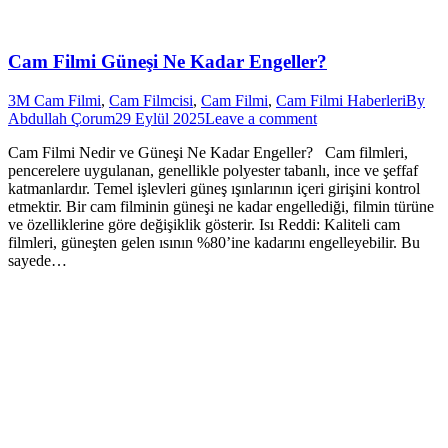
Cam Filmi Güneşi Ne Kadar Engeller?
3M Cam Filmi
,
Cam Filmcisi
,
Cam Filmi
,
Cam Filmi Haberleri
By
Abdullah Çorum
29 Eylül 2025
Leave a comment
Cam Filmi Nedir ve Güneşi Ne Kadar Engeller? Cam filmleri,
pencerelere uygulanan, genellikle polyester tabanlı, ince ve şeffaf
katmanlardır. Temel işlevleri güneş ışınlarının içeri girişini kontrol
etmektir. Bir cam filminin güneşi ne kadar engellediği, filmin türüne
ve özelliklerine göre değişiklik gösterir. Isı Reddi: Kaliteli cam
filmleri, güneşten gelen ısının %80’ine kadarını engelleyebilir. Bu
sayede…