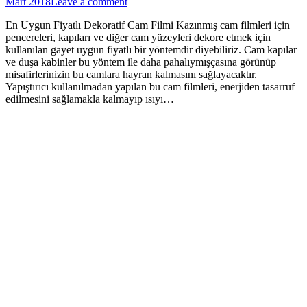
Mart 2018
Leave a comment
En Uygun Fiyatlı Dekoratif Cam Filmi Kazınmış cam filmleri için
pencereleri, kapıları ve diğer cam yüzeyleri dekore etmek için
kullanılan gayet uygun fiyatlı bir yöntemdir diyebiliriz. Cam kapılar
ve duşa kabinler bu yöntem ile daha pahalıymışçasına görünüp
misafirlerinizin bu camlara hayran kalmasını sağlayacaktır.
Yapıştırıcı kullanılmadan yapılan bu cam filmleri, enerjiden tasarruf
edilmesini sağlamakla kalmayıp ısıyı…