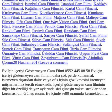
Cam Filmleri
,
İstanbul Cam Filmcisi
,
İstanbul Cam Filmi
,
Kadıköy
Cam Filmcisi
,
Kağıthane Cam Filmcisi
,
Kartal Cam Filmcisi
,
Kırılmayan Cam Filmi
,
Küçükçekmece Cam Filmcisi
,
Kumlama
Cam Filmi
,
LLumar Cam Filmi
,
Mağaza Cam Filmi
,
Maltepe Cam
Filmcisi
,
Ofis Cam Filmi
,
One Way Vision Cam Filmi
,
Otel Cam
Filmi
,
Pencere Cam Filmi
,
Pendik Cam Filmcisi
,
Plaza Cam Filmi
,
Renkli Cam Filmi
,
Resimli Cam Filmi
,
Rezidans Cam Filmi
,
Sancaktepe Cam Filmcisi
,
Sarıyer Cam Filmcisi
,
Şeffaf Cam Filmi
,
Şile Cam Filmcisi
,
Silivri Cam Filmcisi
,
Şişli Cam Filmcisi
,
Siyah
Cam Filmi
,
Sultanbeyli Cam Filmcisi
,
Sultangazi Cam Filmcisi
,
Suntek Cam Filmi
,
Transparan Cam Filmi
,
Tuzla Cam Filmcisi
,
Ümraniye Cam Filmcisi
,
Üsküdar Cam Filmcisi
,
Uygun Fiyat Cam
Filmi
,
Vitrin Cam Filmi
,
Zeytinburnu Cam Filmcisi
By
Abdullah
Çorum
20 Haziran 2017
Leave a comment
Ev İçin içeriyi Göstermeyen Cam Filmi 0552 445 08 58 Ev için
içeriyi göstermeyen cam filmini daha çok perde kullanmak
istemeyen dışarıdan daire ve ya ofis içinin gözükmesini istemeyen
müşterilerimiz tercih etmektedir. İçeriyi göstermeyen cam filminin
diğer bir özelliği de yaz aylarında sizi güneşin yakıcı sıcaklarından
koruması dır. Güneş ısısını. Ev içinde %80 oranında kesmektedir.…