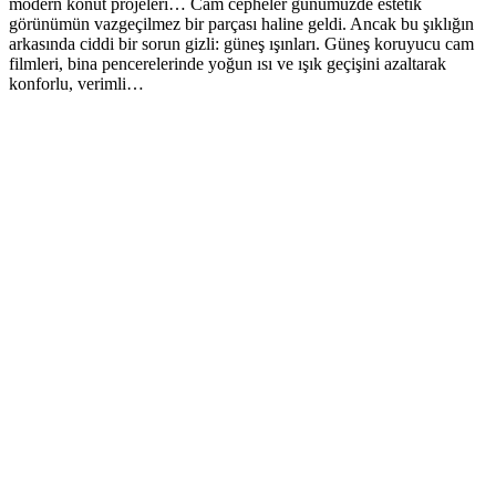
modern konut projeleri… Cam cepheler günümüzde estetik
görünümün vazgeçilmez bir parçası haline geldi. Ancak bu şıklığın
arkasında ciddi bir sorun gizli: güneş ışınları. Güneş koruyucu cam
filmleri, bina pencerelerinde yoğun ısı ve ışık geçişini azaltarak
konforlu, verimli…