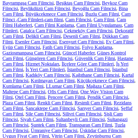
Bayrampaşa Cam Filmcisi
,
Beşiktaş Cam Filmcisi
,
Beykoz Cam
Filmcisi
,
Beylikdüzü Cam Filmcisi
,
Beyoğlu Cam Filmcisi
,
Bina
Cam Filmi
,
Büyükçekmece Cam Filmcisi
,
Buzlu Cam Filmi
,
Cam
Filmci -Cam Filmleri-cam filmi
,
Cam Filmcisi
,
Cam Filmi
,
Cam
Filmi Haberleri
,
Cam Filmi Kaplama
,
Cam Filmi Uygulaması
,
Cam
Filmleri
,
Çatalca Cam Filmcisi
,
Çekmeköy Cam Filmcisi
,
Dekoratif
Cam Filmi
,
Delikli Cam Filmi
,
Desenli Cam Filmi
,
Dükkan Cam
Filmi
,
Esenler Cam Filmcisi
,
Esenyurt Cam Filmcisi
,
Ev Cam Filmi
,
Eyüp Cam Filmcisi
,
Fatih Cam Filmcisi
,
Folyo Kaplama
,
Gaziosmanpaşa Cam Filmcisi
,
Güncel Haberler
,
Güneş Kontrol
Cam Filmi
,
Güngören Cam Filmcisi
,
Güvenlik Cam Filmi
,
Hastane
Cam Filmi
,
Hizmet Noktaları
,
İlçelere Göre Cam Filmleri
,
İş Yeri
Cam Filmi
,
İş Yeri Cam Filmleri
,
İstanbul Cam Filmcisi
,
İstanbul
Cam Filmi
,
Kadıköy Cam Filmcisi
,
Kağıthane Cam Filmcisi
,
Kartal
Cam Filmcisi
,
Kırılmayan Cam Filmi
,
Küçükçekmece Cam Filmcisi
,
Kumlama Cam Filmi
,
LLumar Cam Filmi
,
Mağaza Cam Filmi
,
Maltepe Cam Filmcisi
,
Ofis Cam Filmi
,
One Way Vision Cam
Filmi
,
Otel Cam Filmi
,
Pencere Cam Filmi
,
Pendik Cam Filmcisi
,
Plaza Cam Filmi
,
Renkli Cam Filmi
,
Resimli Cam Filmi
,
Rezidans
Cam Filmi
,
Sancaktepe Cam Filmcisi
,
Sarıyer Cam Filmcisi
,
Şeffaf
Cam Filmi
,
Şile Cam Filmcisi
,
Silivri Cam Filmcisi
,
Şişli Cam
Filmcisi
,
Siyah Cam Filmi
,
Sultanbeyli Cam Filmcisi
,
Sultangazi
Cam Filmcisi
,
Suntek Cam Filmi
,
Transparan Cam Filmi
,
Tuzla
Cam Filmcisi
,
Ümraniye Cam Filmcisi
,
Üsküdar Cam Filmcisi
,
Uygun Fiyat Cam Filmi
,
Vitrin Cam Filmi
,
Zeytinburnu Cam