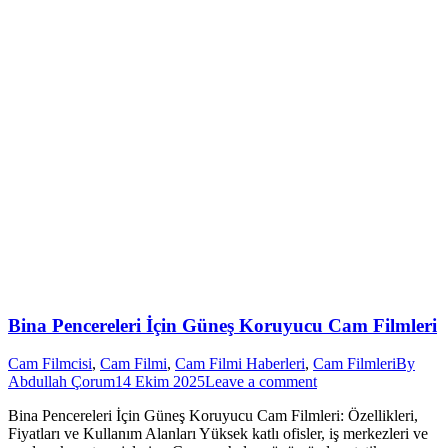
Bina Pencereleri İçin Güneş Koruyucu Cam Filmleri
Cam Filmcisi
,
Cam Filmi
,
Cam Filmi Haberleri
,
Cam Filmleri
By
Abdullah Çorum
14 Ekim 2025
Leave a comment
Bina Pencereleri İçin Güneş Koruyucu Cam Filmleri: Özellikleri,
Fiyatları ve Kullanım Alanları Yüksek katlı ofisler, iş merkezleri ve