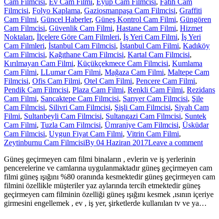
Cam Filmcisi
,
Ev Cam Filmi
,
Eyüp Cam Filmcisi
,
Fatih Cam
Filmcisi
,
Folyo Kaplama
,
Gaziosmanpaşa Cam Filmcisi
,
Graffiti
Cam Filmi
,
Güncel Haberler
,
Güneş Kontrol Cam Filmi
,
Güngören
Cam Filmcisi
,
Güvenlik Cam Filmi
,
Hastane Cam Filmi
,
Hizmet
Noktaları
,
İlçelere Göre Cam Filmleri
,
İş Yeri Cam Filmi
,
İş Yeri
Cam Filmleri
,
İstanbul Cam Filmcisi
,
İstanbul Cam Filmi
,
Kadıköy
Cam Filmcisi
,
Kağıthane Cam Filmcisi
,
Kartal Cam Filmcisi
,
Kırılmayan Cam Filmi
,
Küçükçekmece Cam Filmcisi
,
Kumlama
Cam Filmi
,
LLumar Cam Filmi
,
Mağaza Cam Filmi
,
Maltepe Cam
Filmcisi
,
Ofis Cam Filmi
,
Otel Cam Filmi
,
Pencere Cam Filmi
,
Pendik Cam Filmcisi
,
Plaza Cam Filmi
,
Renkli Cam Filmi
,
Rezidans
Cam Filmi
,
Sancaktepe Cam Filmcisi
,
Sarıyer Cam Filmcisi
,
Şile
Cam Filmcisi
,
Silivri Cam Filmcisi
,
Şişli Cam Filmcisi
,
Siyah Cam
Filmi
,
Sultanbeyli Cam Filmcisi
,
Sultangazi Cam Filmcisi
,
Suntek
Cam Filmi
,
Tuzla Cam Filmcisi
,
Ümraniye Cam Filmcisi
,
Üsküdar
Cam Filmcisi
,
Uygun Fiyat Cam Filmi
,
Vitrin Cam Filmi
,
Zeytinburnu Cam Filmcisi
By
04 Haziran 2017
Leave a comment
Güneş geçirmeyen cam filmi binaların , evlerin ve iş yerlerinin
pencerelerine ve camlarına uygulanmaktadır güneş geçirmeyen cam
filmi güneş ışığını %80 oranında kesmektedir güneş geçirmeyen cam
filmini özellikle müşteriler yaz aylarında tercih etmektedir güneş
geçirmeyen cam filminin özelliği güneş ışığını kesmek ,ısının içeriye
girmesini engellemek , ev , iş yer, şirketlerde kullanılan tv ve ya…