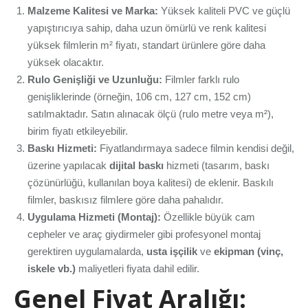
Malzeme Kalitesi ve Marka:
Yüksek kaliteli PVC ve güçlü
yapıştırıcıya sahip, daha uzun ömürlü ve renk kalitesi
yüksek filmlerin m² fiyatı, standart ürünlere göre daha
yüksek olacaktır.
Rulo Genişliği ve Uzunluğu:
Filmler farklı rulo
genişliklerinde (örneğin, 106 cm, 127 cm, 152 cm)
satılmaktadır. Satın alınacak ölçü (rulo metre veya m²),
birim fiyatı etkileyebilir.
Baskı Hizmeti:
Fiyatlandırmaya sadece filmin kendisi değil,
üzerine yapılacak
dijital baskı
hizmeti (tasarım, baskı
çözünürlüğü, kullanılan boya kalitesi) de eklenir. Baskılı
filmler, baskısız filmlere göre daha pahalıdır.
Uygulama Hizmeti (Montaj):
Özellikle büyük cam
cepheler ve araç giydirmeler gibi profesyonel montaj
gerektiren uygulamalarda,
usta işçilik
ve
ekipman (vinç,
iskele vb.)
maliyetleri fiyata dahil edilir.
Genel Fiyat Aralığı: