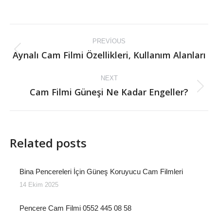
on
on
Facebook
X
Post
PREVIOUS
navigation
Aynalı Cam Filmi Özellikleri, Kullanım Alanları
Previous
post:
NEXT
Cam Filmi Güneşi Ne Kadar Engeller?
Next
post:
Related posts
Bina Pencereleri İçin Güneş Koruyucu Cam Filmleri
14 Ekim 2025
Pencere Cam Filmi 0552 445 08 58