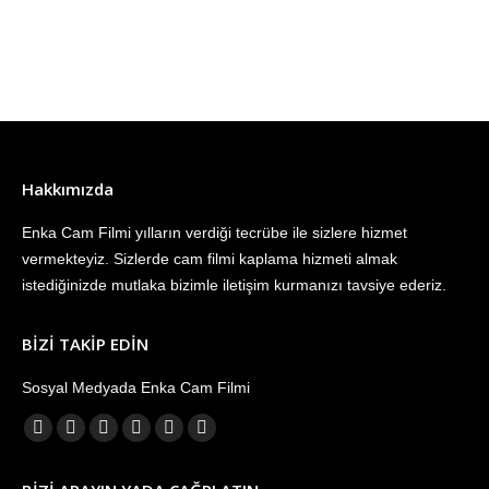
Hakkımızda
Enka Cam Filmi yılların verdiği tecrübe ile sizlere hizmet
vermekteyiz. Sizlerde cam filmi kaplama hizmeti almak
istediğinizde mutlaka bizimle iletişim kurmanızı tavsiye ederiz.
BİZİ TAKİP EDİN
Sosyal Medyada Enka Cam Filmi
Find us on:
Facebook
X
YouTube
Linkedin
Instagram
Mail
page
page
page
page
page
page