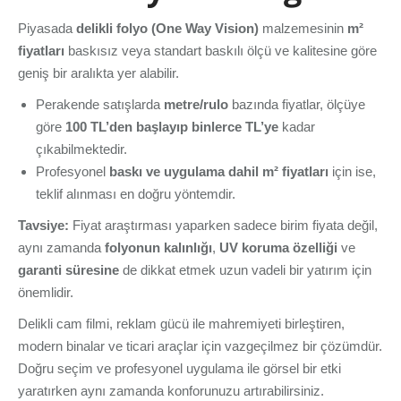
Piyasada
delikli folyo (One Way Vision)
malzemesinin
m²
fiyatları
baskısız veya standart baskılı ölçü ve kalitesine göre
geniş bir aralıkta yer alabilir.
Perakende satışlarda
metre/rulo
bazında fiyatlar, ölçüye
göre
100 TL’den başlayıp binlerce TL’ye
kadar
çıkabilmektedir.
Profesyonel
baskı ve uygulama dahil m² fiyatları
için ise,
teklif alınması en doğru yöntemdir.
Tavsiye:
Fiyat araştırması yaparken sadece birim fiyata değil,
aynı zamanda
folyonun kalınlığı
,
UV koruma özelliği
ve
garanti süresine
de dikkat etmek uzun vadeli bir yatırım için
önemlidir.
Delikli cam filmi, reklam gücü ile mahremiyeti birleştiren,
modern binalar ve ticari araçlar için vazgeçilmez bir çözümdür.
Doğru seçim ve profesyonel uygulama ile görsel bir etki
yaratırken aynı zamanda konforunuzu artırabilirsiniz.