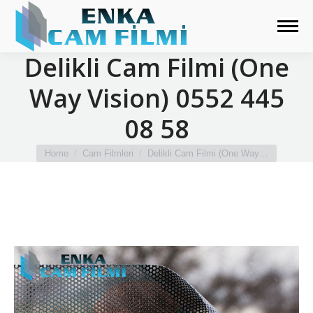
Delikli Cam Filmi (One
Way Vision) 0552 445
08 58
You are here:
Home
Cam Filmleri
Delikli Cam Filmi (One Way…