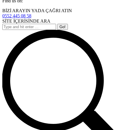
Find us on:
Facebook
X
YouTube
Linkedin
Instagram
Mail
BİZİ ARAYIN YADA ÇAĞRI ATIN
page
page
page
page
page
page
0552 445 08 58
opens
opens
opens
opens
opens
opens
SİTE İÇERİSİNDE ARA
in
in
in
in
in
in
Search:
new
new
new
new
new
new
window
window
window
window
window
window