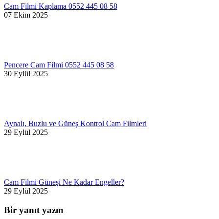
Cam Filmi Kaplama 0552 445 08 58
07 Ekim 2025
Pencere Cam Filmi 0552 445 08 58
30 Eylül 2025
Aynalı, Buzlu ve Güneş Kontrol Cam Filmleri
29 Eylül 2025
Cam Filmi Güneşi Ne Kadar Engeller?
29 Eylül 2025
Bir yanıt yazın