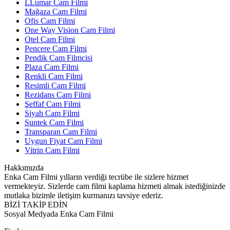
LLumar Cam Filmi
Mağaza Cam Filmi
Ofis Cam Filmi
One Way Vision Cam Filmi
Otel Cam Filmi
Pencere Cam Filmi
Pendik Cam Filmcisi
Plaza Cam Filmi
Renkli Cam Filmi
Resimli Cam Filmi
Rezidans Cam Filmi
Şeffaf Cam Filmi
Siyah Cam Filmi
Suntek Cam Filmi
Transparan Cam Filmi
Uygun Fiyat Cam Filmi
Vitrin Cam Filmi
Hakkımızda
Enka Cam Filmi yılların verdiği tecrübe ile sizlere hizmet
vermekteyiz. Sizlerde cam filmi kaplama hizmeti almak istediğinizde
mutlaka bizimle iletişim kurmanızı tavsiye ederiz.
BİZİ TAKİP EDİN
Sosyal Medyada Enka Cam Filmi