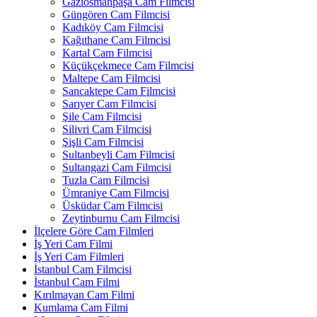
Gaziosmanpaşa Cam Filmcisi
Güngören Cam Filmcisi
Kadıköy Cam Filmcisi
Kağıthane Cam Filmcisi
Kartal Cam Filmcisi
Küçükçekmece Cam Filmcisi
Maltepe Cam Filmcisi
Sancaktepe Cam Filmcisi
Sarıyer Cam Filmcisi
Şile Cam Filmcisi
Silivri Cam Filmcisi
Şişli Cam Filmcisi
Sultanbeyli Cam Filmcisi
Sultangazi Cam Filmcisi
Tuzla Cam Filmcisi
Ümraniye Cam Filmcisi
Üsküdar Cam Filmcisi
Zeytinburnu Cam Filmcisi
İlçelere Göre Cam Filmleri
İş Yeri Cam Filmi
İş Yeri Cam Filmleri
İstanbul Cam Filmcisi
İstanbul Cam Filmi
Kırılmayan Cam Filmi
Kumlama Cam Filmi