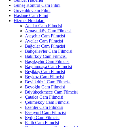
Güncel Haberler
Güneş Kontrol Cam Filmi
Güvenlik Cam Filmi
Hastane Cam Filmi
Hizmet Noktaları
Adalar Cam Filmcisi
Arnavutköy Cam Filmcisi
Ataşehir Cam Filmcisi
Avcılar Cam Filmcisi
Bağcılar Cam Filmcisi
Bahçelievler Cam Filmcisi
Bakırköy Cam Filmcisi
Başakşehir Cam Filmcisi
Bayrampaşa Cam Filmcisi
Beşiktaş Cam Filmcisi
Beykoz Cam Filmcisi
Beylikdüzü Cam Filmcisi
Beyoğlu Cam Filmcisi
Büyükçekmece Cam Filmcisi
Çatalca Cam Filmcisi
Çekmeköy Cam Filmcisi
Esenler Cam Filmcisi
Esenyurt Cam Filmcisi
Eyüp Cam Filmcisi
Fatih Cam Filmcisi